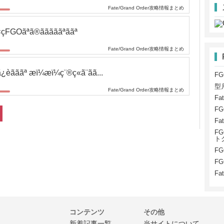
Fate/Grand Order攻略情報まとめ
çFGOãªã®ãããããªããª
Fate/Grand Order攻略情報まとめ
¿èãããª æï¼æï¼ç¨®ç«ã¨ãã...
F
型
Fate/Grand Order攻略情報まとめ
Fa
F
Fa
FG
ト
F
F
Fa
コンテンツ
その他
新着記事一覧
当サイトについて