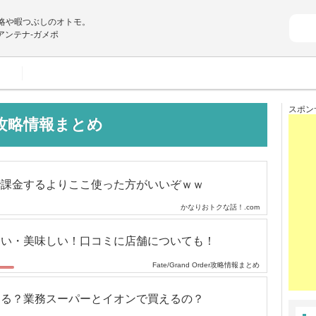
攻略や暇つぶしのオトモ。
アンテナ-ガメポ
スポン
der攻略情報まとめ
で課金するよりここ使った方がいいぞｗｗ
かなりおトクな話！.com
ない・美味しい！口コミに店舗についても！
Fate/Grand Order攻略情報まとめ
てる？業務スーパーとイオンで買えるの？