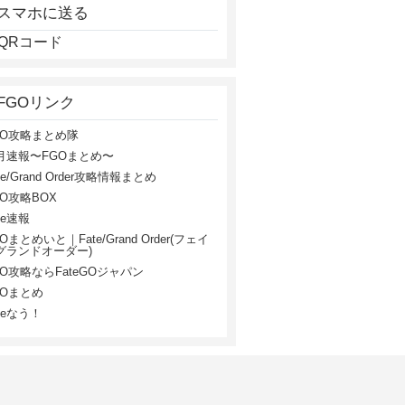
スマホに送る
FGOリンク
GO攻略まとめ隊
月速報〜FGOまとめ〜
te/Grand Order攻略情報まとめ
GO攻略BOX
te速報
Oまとめいと｜Fate/Grand Order(フェイ
グランドオーダー)
GO攻略ならFateGOジャパン
GOまとめ
teなう！