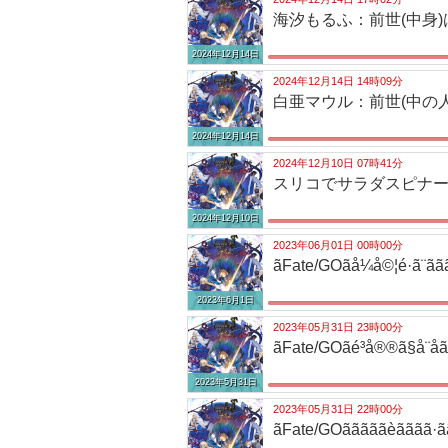
海汐もるふ：前世(中身
2024年12月14日
2024年12月14日 14時09分
白亜マウル：前世(中の
2024年12月14日
2024年12月10日 07時41分
スリコでサラダスピナ
2024年12月10日
2023年06月01日 00時00分
ãFate/GOãå¼å©¦é·ã¨ããã
2023年6月1日
2023年05月31日 23時00分
ãFate/GOãé³å®®ã§å¨åãã¦ã
2023年5月31日
2023年05月31日 22時00分
ãFate/GOãããããèãããã