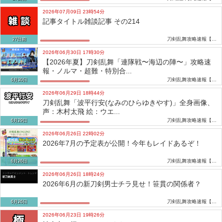
2026年07月09日 23時54分
記事タイトル雑談記事 その214
刀剣乱舞攻略速報【とうらぶ】
27日前
2026年06月30日 17時30分
【2026年夏】刀剣乱舞「連隊戦〜海辺の陣〜」攻略速
報・ノルマ・超難・特別合...
刀剣乱舞攻略速報【とうらぶ】
6月30日
2026年06月29日 18時44分
刀剣乱舞「波平行安(なみのひらゆきやす)」全身画像、
声：木村太飛 絵：ウエ...
刀剣乱舞攻略速報【とうらぶ】
6月29日
2026年06月26日 22時02分
2026年7月の予定表が公開！今年もレイドあるぞ！
刀剣乱舞攻略速報【とうらぶ】
6月26日
2026年06月26日 18時24分
2026年6月の新刀剣男士チラ見せ！笹貫の関係者？
刀剣乱舞攻略速報【とうらぶ】
6月26日
2026年06月23日 19時26分