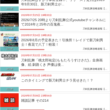
年9月30日、新刀剣男士が...
刀剣乱舞攻略速報【とうらぶ】
11日前
2026年07月25日 19時33分
2026/7/25 20時より刀剣乱舞公式youtubeチャンネルに
て2024年と25年の百鬼夜...
刀剣乱舞攻略速報【とうらぶ】
11日前
2026年07月24日 19時18分
2026年8月の予定表きた！引換所！レイドで新刀剣男
士！夜花で八丁！軽装！
刀剣乱舞攻略速報【とうらぶ】
12日前
2026年07月22日 15時13分
刀剣乱舞「桃太郎祐定(ももたろうすけさだ)」全身画
像、絵.釧路くき 声優は後...
刀剣乱舞攻略速報【とうらぶ】
14日前
2026年07月21日 18時33分
このタイミングで新刀剣男士チラ見せきた！？
刀剣乱舞攻略速報【とうらぶ】
15日前
2026年07月09日 23時54分
雑談記事 その214
刀剣乱舞攻略速報【とうらぶ】
27日前