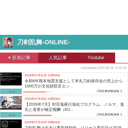
刀剣乱舞-ONLINE-
新着記事
人気記事
Youtube
LastUpdate:
2026-08-06 12:01:36
2026年07月31日 21時39分
令和8年熊本地震支援として本丸刀剣保存会の売上から
1000万が文化財防災セン...
刀剣乱舞攻略速報【とうらぶ】
5日前
2026年07月28日 22時29分
【2026年7月】対百鬼夜行強化プログラム、ノルマ、鬼
丸と道誉が確定報酬（8/1...
刀剣乱舞攻略速報【とうらぶ】
8日前
2026年07月26日 00時44分
刀剣乱舞ぱずぎり事前登録中、リリース予定日は2026