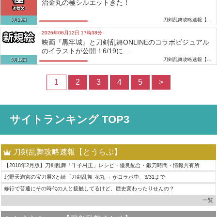
治金丸の極シルエットきた！
刀剣乱舞攻略速報【とうらぶ】
6月23日
2026年06月12日 17時38分
映画『黒牢城』と刀剣乱舞ONLINEのコラボビジュアル
のイラストが公開！6/19に...
刀剣乱舞攻略速報【とうらぶ】
6月12日
1
2
3
4
5
>
サイトランキング TOP3
刀剣乱舞攻略速報【とうらぶ】
【2018年2月版】刀剣乱舞「千子村正」レシピ・優良配合・鍛刀時間・情報共有所
北野天満宮の宝刀展Xと続「刀剣乱舞-花丸-」がコラボ中、3/31まで
修行で普通にその時代の人と接触してるけど、歴史変わったりせんの？
一覧