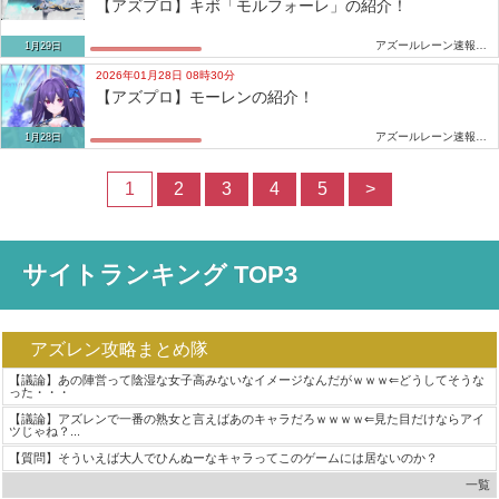
【アズプロ】キボ「モルフォーレ」の紹介！
アズールレーン速報-アズレンまとめ
1月29日
2026年01月28日 08時30分
【アズプロ】モーレンの紹介！
アズールレーン速報-アズレンまとめ
1月28日
1
2
3
4
5
>
サイトランキング TOP3
アズレン攻略まとめ隊
【議論】あの陣営って陰湿な女子高みないなイメージなんだがｗｗｗ⇐どうしてそうな
った・・・
【議論】アズレンで一番の熟女と言えばあのキャラだろｗｗｗｗ⇐見た目だけならアイ
ツじゃね？...
【質問】そういえば大人でひんぬーなキャラってこのゲームには居ないのか？
一覧