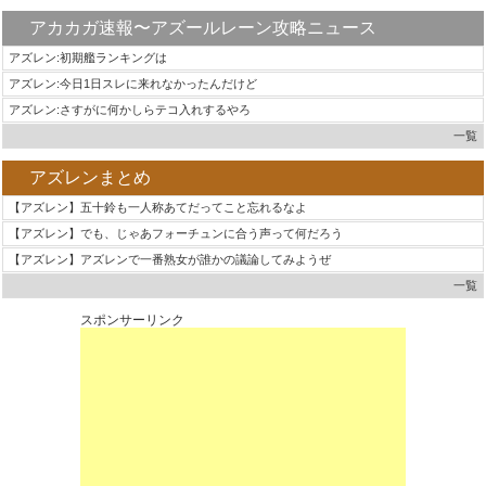
アカカガ速報〜アズールレーン攻略ニュース
アズレン:初期艦ランキングは
アズレン:今日1日スレに来れなかったんだけど
アズレン:さすがに何かしらテコ入れするやろ
一覧
アズレンまとめ
【アズレン】五十鈴も一人称あてだってこと忘れるなよ
【アズレン】でも、じゃあフォーチュンに合う声って何だろう
【アズレン】アズレンで一番熟女が誰かの議論してみようぜ
一覧
スポンサーリンク