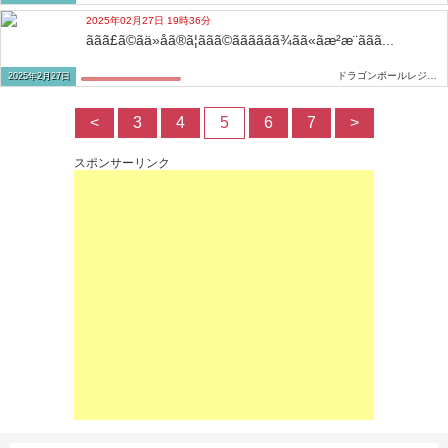
2025年02月27日 19時36分
ãã­ã£ã©ãä»åã®ã¦ããã©ãããããã¾ãã«ãæ²æ¨ããã...
ドラゴンボールレジェンズ攻略2ch...
2025年2月27日
<
3
4
5
6
7
>
スポンサーリンク