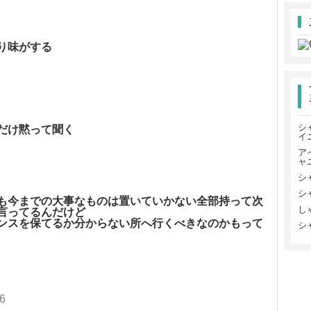
り味がする
シ
だけ黙って聞く
イ
ア
ャ
シ
シ
も今までの大事なものは置いていかない全部持って次
し
言ってるんだけど
ンスを保てるか分からない所へ行くべきなのかもって
シ
06