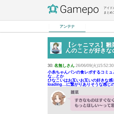
アイド
まとめ
アンテナ
【シャニマス】雛
んのことが好きな
30:
名無しさん
26/06/09(火)15:52:30
小糸ちゃんパンの食レポするコミュ
な…とか
ひなこいはお互いお互いの好きな感
loading…に繋がりありそうな感