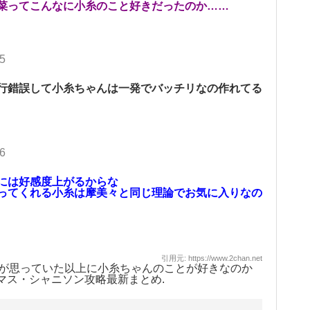
菜ってこんなに小糸のこと好きだったのか……
35
行錯誤して小糸ちゃんは一発でバッチリなの作れてる
26
には好感度上がるからな
ってくれる小糸は摩美々と同じ理論でお気に入りなの
引用元: https://www.2chan.net
が思っていた以上に小糸ちゃんのことが好きなのか
マス・シャニソン攻略最新まとめ
.