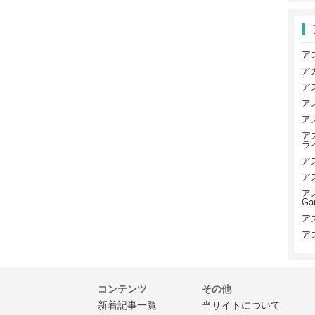
ア
ア
ア
ア
ア
ア
ラ
ア
ア
ア
Ga
ア
ア
コンテンツ
その他
新着記事一覧
当サイトについて