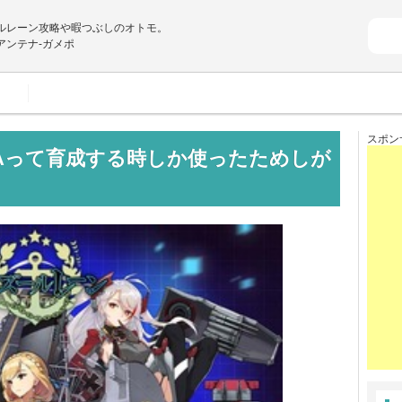
ルレーン攻略や暇つぶしのオトモ。
アンテナ-ガメポ
スポン
TAって育成する時しか使ったためしが