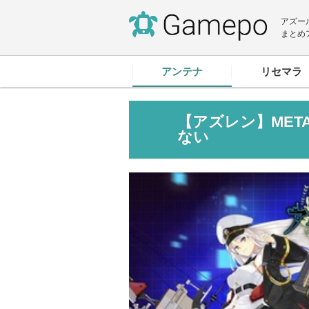
アズー
まとめ
アンテナ
リセマラ
【アズレン】ME
ない