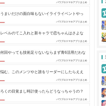
パワプロスマホアプリまとめ
酬うまいだけの面白味もないイライライベントやっ
パワプロスマホアプリまとめ
熱レベルのてこ入れと新キャラで恋ちゃんはさよな
パワプロスマホアプリまとめ
何回やっても技術足りないならまず青6活用だわな
パワプロスマホアプリまとめ
イ悩む、このメンツやと誰をリーダーにしたらええ
パワプロスマホアプリまとめ
ごろくの目覚まし時計使ったらどうなっちゃうの？
パワプロスマホアプリまとめ