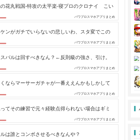
の花丸戦国-特攻の太平楽-寝プロのクロナイ こい
パワプロスマホアプリまとめ
エケンがガチでいらないの悲しいわ、スタ変でこの
パワプロスマホアプリまとめ
局スバルは回すべきなん？←反則級の強さ、引け。
パワプロスマホアプリまとめ
引くならマーサーガチャが一番ええんかもしかして
パワプロスマホアプリまとめ
丸ってその練習で元々経験点得られない場合はギミ
パワプロスマホアプリまとめ
カルは誰とコンボさせるべきなんや？