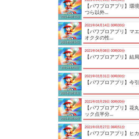
【パワプロアプリ】環境
つら以外...
2021年4月15日
2021年04月14日 00時00分
【パワプロアプリ】マ
オクタの性...
2021年4月14日
2021年04月08日 00時00分
【パワプロアプリ】結
2021年4月8日
2021年03月31日 00時00分
【パワプロアプリ】今
2021年3月31日
2021年03月29日 00時00分
【パワプロアプリ】花
ック点半分...
2021年3月29日
2021年03月27日 06時51分
【パワプロアプリ】ヒ