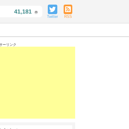
41,181
件
Twitter
RSS
サーリンク