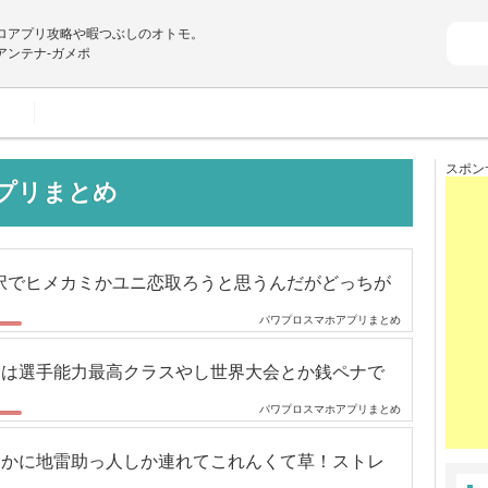
ロアプリ攻略や暇つぶしのオトモ。
アンテナ-ガメポ
スポン
プリまとめ
選択でヒメカミかユニ恋取ろうと思うんだがどっちが
パワプロスマホアプリまとめ
野は選手能力最高クラスやし世界大会とか銭ペナで
パワプロスマホアプリまとめ
らかに地雷助っ人しか連れてこれんくて草！ストレ