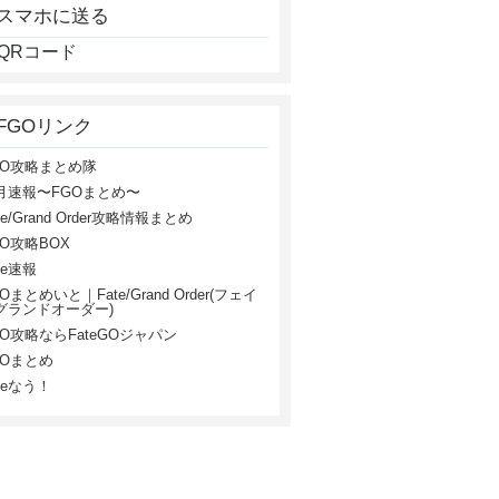
スマホに送る
FGOリンク
GO攻略まとめ隊
月速報〜FGOまとめ〜
te/Grand Order攻略情報まとめ
GO攻略BOX
te速報
Oまとめいと｜Fate/Grand Order(フェイ
グランドオーダー)
GO攻略ならFateGOジャパン
GOまとめ
teなう！