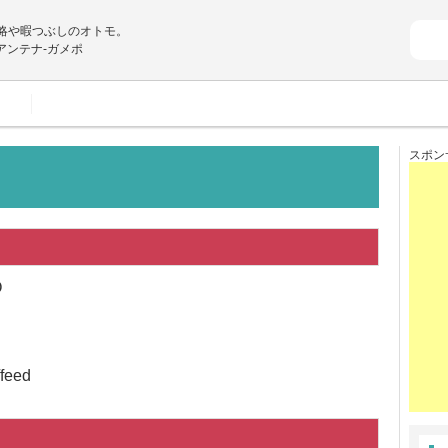
攻略や暇つぶしのオトモ。
アンテナ-ガメポ
スポン
O
/feed