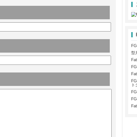
F
型
Fa
F
Fa
FG
ト
F
F
Fa