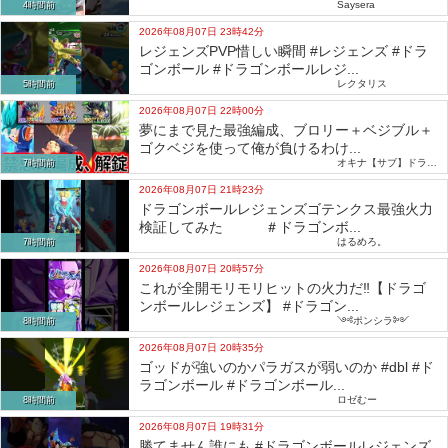
Saysera
4時間前
2026年08月07日 23時42分
レジェンズPVP惜しい瞬間 #レジェンズ #ドラ
ゴンボール #ドラゴンボールレジ...
レクタリス
5時間前
2026年08月07日 22時00分
夢にまで見た最強編成、ブロリー＋ベジブル＋
ゴクベジを使って俺が負けるわけ...
オキナ【サブ】ドラゴンボールレジェンズ
7時間前
2026年08月07日 21時23分
ドラゴンボールレジェンズゴテンクス最強火力
検証してみた ＃ドラゴンボ...
はるめろ。
7時間前
2026年08月07日 20時57分
これが全開モリモリヒットの火力だ‼️【ドラゴ
ンボールレジェンズ】 #ドラゴン...
༺ポンシラ༻
8時間前
2026年08月07日 20時35分
ゴッドが強いのかパラガスが弱いのか #dbl #ド
ラゴンボール #ドラゴンボール...
ロゼむー
8時間前
2026年08月07日 19時31分
勝てません誰にも #ドラゴンボールレジェンズ