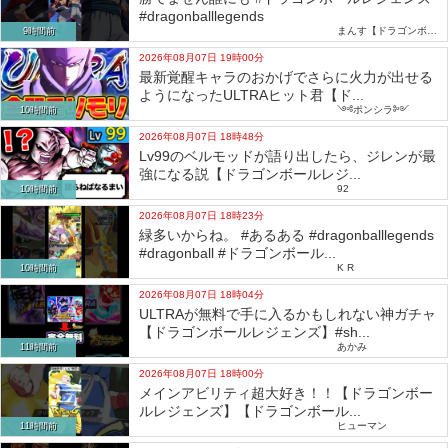
#dragonballlegends
まんす【ドラゴンボールレジェンズ】
9時間前
2026年08月07日 19時00分
最新覚醒キャラのおかげでさらに火力が出せる
ようになったULTRAヒット君【ド...
༺ポンシラ༻
10時間前
2026年08月07日 18時48分
Lv99のベルモッドが語り出したら、ジレンが最
強になる説【ドラゴンボールレジ...
92
10時間前
2026年08月07日 18時23分
緑多いからね。 #あるある #dragonballlegends
#dragonball #ドラゴンボール...
K R
10時間前
2026年08月07日 18時04分
ULTRAが無料で手に入るかもしれない神ガチャ
【ドラゴンボールレジェンズ】#sh...
あかみ
11時間前
2026年08月07日 18時00分
メインアビリティ超大好き！！【ドラゴンボー
ルレジェンズ】【ドラゴンボール...
ヒューマン
11時間前